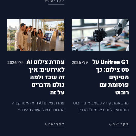
לקריאה
האיזון שממנה קנייה באמת
משתלמת.
Unitree G1 על
עמדת צילום AI
יולי 2026
יולי 2026
סט צילום: כך
לאירועים: איך
מפיקים
זה עובד ולמה
פרסומת עם
כולם מדברים
רובוט
על זה
מה באמת קורה כשמביאים רובוט
עמדת צילום AI היא האטרקציה
הומנואיד ליום צילומים? מדריך
המדוברת של השנה באירועי
מהשטח למפיקים: פרה־פרודקשן,
חברה, חתונות ובר/בת מצוות.
טייקים חוזרים, סוללות, סאונד
אספנו את כל מה שכדאי לדעת
לקריאה
לקריאה
ומה חוסך שעות על הסט.
לפני שמזמינים: איך זה עובד, למי