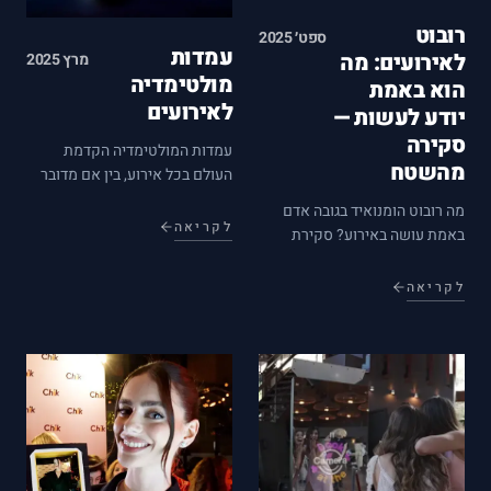
רובוט
ספט׳ 2025
עמדות
לאירועים: מה
מרץ 2025
מולטימדיה
הוא באמת
לאירועים
יודע לעשות —
סקירה
עמדות המולטימדיה הקדמת
מהשטח
העולם בכל אירוע, בין אם מדובר
בחתונה, בר מצווה או כנס עסקי,
מה רובוט הומנואיד בגובה אדם
יש חשיבות רבה ליצירת חוויות
לקריאה
באמת עושה באירוע? סקירת
מרגשות ומשמעותיות. עמדות
יכולות מפורטת של שוסטי
מולטימדיה לאירועים הן הדרך
הרובוט — שיחה בעברית
לקריאה
המושלמת לשדרוג האירוע
ובאנגלית, תנועה בין אורחים,
ולהפיכתו לבלתי…
אילוצים לוגיסטיים ולמי זה
מתאים.