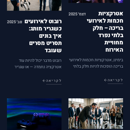
אטרקציות
דצמ׳ 2025
חכמות לאירועי
רובוט לאירועים
נוב׳ 2025
בריכה – חלק
כשגריר מותג:
בלתי נפרד
איך בונים
מחוויית
תסריט מסרים
האירוח
שעובד
בימינו, אטרקציות חכמות לאירועי
רובוט מדבר יכול להיות עוד
בריכה הופכות להיות חלק בלתי
אטרקציה נחמדה — או שגריר
נפרד מחוויית האירוח. כשאנו
מותג שכל אורח זוכר. ההבדל הוא
מתכננים אירוע בריכה, חשוב
בתסריט. כך אנחנו בטאגבוקס
לקריאה
לקריאה
לשלב אלמנטים טכנולוגיים
בונים בסיס ידע ומסרים לשוסטי
שישדרגו את האווירה ויהפכו את
לפני כל אירוע, ומה באמת נשאר
האירוע לבלתי נשכח. שימוש…
לאורחים אחרי.