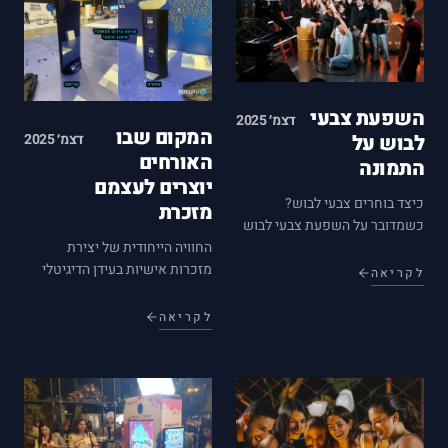
השפעת צבעי
דצמ׳ 2025
המקום שבו
דצמ׳ 2025
לבוש על
האורחים
התמונה
יוצרים לעצמם
כיצד בוחרים צבעי לבוש?
מזכרת
כשמדובר על השפעת צבעי לבוש
החוויה הייחודית של יצירת
על התמונה, חשוב לבחור את
מזכרות אישיות בעידן הדיגיטלי
הצבעים הנכונים בהתאם לסטייל
לקריאה
של היום, כל אחד רוצה להשאיר
האישי ולמסר שאנו רוצים
חותם ולהנציח את הרגעים
להעביר. צבעים יכולים להשפיע
לקריאה
המיוחדים בחייו. המקום שבו
רבות על האופן שבו אחרים
האורחים יוצרים לעצמם מזכרת
תופסים אותנו. אנשים…
מספק חווית יצירה אישית
ומרגשת, המאפשרת…