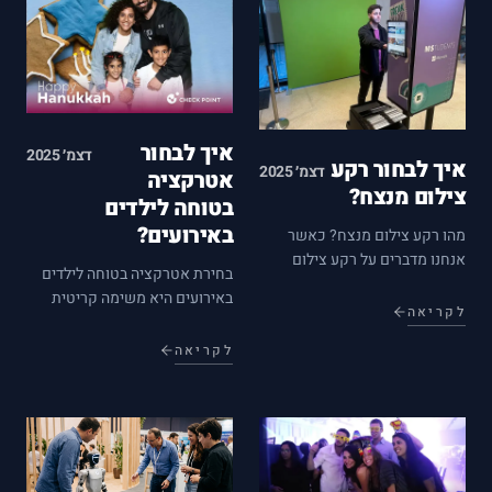
ההבדל בין…
איך לבחור
דצמ׳ 2025
איך לבחור רקע
דצמ׳ 2025
אטרקציה
צילום מנצח?
בטוחה לילדים
באירועים?
מהו רקע צילום מנצח? כאשר
אנחנו מדברים על רקע צילום
בחירת אטרקציה בטוחה לילדים
מנצח, אנחנו מתכוונים לרקע
באירועים היא משימה קריטית
שמוסיף ערך לתמונה ומדגיש את
לקריאה
להבטחת הנאה ובטיחות. כאשר
הנושא המרכזי בה. בחירת רקע
מתכננים אירוע הכולל השתתפות
לקריאה
מתאים יכולה לשפר את איכות
של ילדים, חשוב לשים דגש על
התמונה ולהפוך אותה למרשימה
אטרקציות שמתאימות לגילאים
ומקצועית יותר.…
השונים ולוודא שהן בטוחות
לשימוש. במאמר…