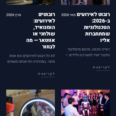
רובוט לאירועים
רובוטים
מאי 2026
מרץ 2026
ב-2026:
לאירועים:
הטכנולוגיות
הומנואיד,
שמתחברות
שולחני או
אליו
אווטאר — מה
לבחור
ראייה חכמה, תרגום סימולטני
וחיבור ישיר למערכת הלידים —
לא כל רובוט לאירועים הוא אותו
סקירה מקצועית של שכבות
מוצר. במהדורה הזו אנחנו משווים
הטכנולוגיה שאפשר להוסיף
בין רובוט הומנואיד מהלך, רובוט
לקריאה
לרובוט אירועים ב-2026, כולל
שולחני ואווטאר על מסך — עם
לקריאה
אילוצים אמיתיים מהשטח.
אילוצים אמיתיים, מספרים
והמלצות לפי סוג האירוע.