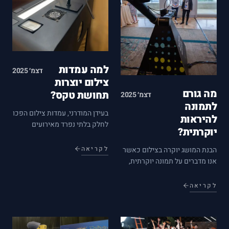
למה עמדות
דצמ׳ 2025
צילום יוצרות
מה גורם
תחושת טקס?
דצמ׳ 2025
לתמונה
בעידן המודרני, עמדות צילום הפכו
להיראות
לחלק בלתי נפרד מאירועים
יוקרתית?
חברתיים. הם לא רק כלי לתיעוד
רגעים חשובים, אלא גם יוצרים
לקריאה
הבנת המושג יוקרה בצילום כאשר
תחושת טקסיות ייחודית. המאמר
אנו מדברים על תמונה יוקרתית,
הזה יבחן את הסיבות לכך
לרוב אנו מתכוונים לתמונה
שעמדות צילום יוצרות תחושת
שמשדרת איכות, סטייל ותחכום.
לקריאה
טקס,…
ישנן מספר טכניקות ועקרונות
שעוזרים להפוך תמונה ליוקרתית,
והבנתם יכולה לשדרג את כישורי…