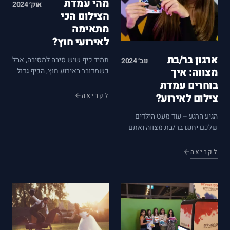
מהי עמדת
אוק׳ 2024
הצילום הכי
מתאימה
לאירועי חוץ?
ארגון בר/בת
תמיד כיף שיש סיבה למסיבה, אבל
נוב׳ 2024
מצווה: איך
כשמדובר באירוע חוץ, הכיף גדול
הרבה יותר – אין תחליף לתחושת
בוחרים עמדת
החופש והתרוממות הנפש
צילום לאירוע?
לקריאה
שכרוכים באירוע באוויר הפתוח,
הגיע הרגע – עוד מעט הילדים
מה שמביא הזדמנות חד פעמית
שלכם יחגגו בר/בת מצווה ואתם
ליצירת זיכרונות ייחודיים אותם…
בעיצומו של הארגון לאירוע. התוכן
לאירוע חשוב מאוד ועליכם לבדוק
לקריאה
את האופציות הקיימות בשוק
לאירוע מוצלח. יש אינספור
אפשרויות עבור ארגון הבר / בת…