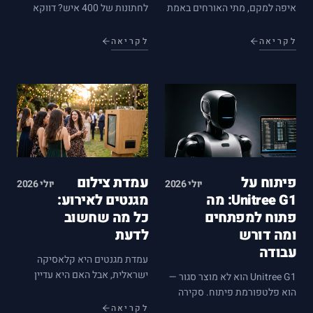
איפה למקם, מתי האורחים באמת
לחתונות של 400 איש? דווקא
מצטלמים ואילו שאלות לשאול
באירועים קטנים ואינטימיים היא
ספק — כל מה שלמדנו ממאות
עובדת הכי חזק. כל מה שצריך
לקריאה
לקריאה
חתונות במקום אחד.
לדעת על בחירת עמדה לאירוע של
עד 100 אורחים.
פיתוח על
עמדת צילום
יולי 2026
יולי 2026
Unitree G1: מה
מגנטים לאירוע:
פתוח למפתחים
כל מה שחשוב
ומה דורש
לדעת
עבודה
עמדת מגנטים היא קלאסיקה
ישראלית, אבל האם היא עדיין
Unitree G1 הוא לא מוצר סגור —
הבחירה הנכונה לאירוע שלכם?
הוא פלטפורמת פיתוח. סקירה
השוואה כנה בין מגנטים לעמדות
מהשטח: שכבות ה-SDK, עבודה
לקריאה