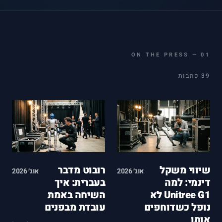
ON THE PRESS
—
01
39 כתבות
שיווי משקל
רובוט מדבר
אוג׳ 2026
אוג׳ 2026
דינמי: למה
בעברית: איך
Unitree G1 לא
השיחה באמת
נופל כשדוחפים
עובדת מבפנים
אותו