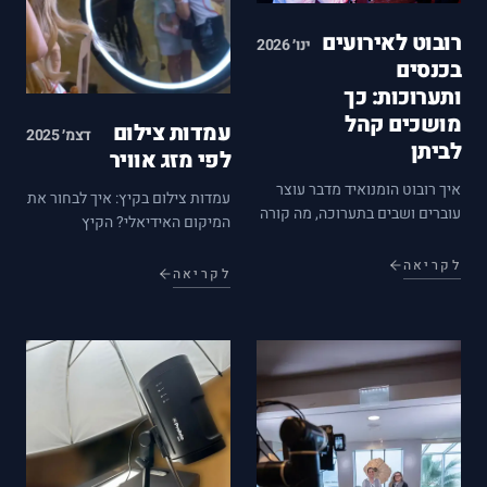
רובוט לאירועים
ינו׳ 2026
בכנסים
ותערוכות: כך
מושכים קהל
עמדות צילום
דצמ׳ 2025
לביתן
לפי מזג אוויר
איך רובוט הומנואיד מדבר עוצר
עמדות צילום בקיץ: איך לבחור את
עוברים ושבים בתערוכה, מה קורה
המיקום האידיאלי? הקיץ
בשלושים השניות הראשונות, ואיך
הישראלי חם ולח, ולכן חשוב
הופכים את ההתקהלות סביבו
לקריאה
לבחור עמדות צילום שמתאימות
לקריאה
ללידים אמיתיים — תובנות
למזג האוויר הזה. ישנם מספר
מהשטח.
שיקולים שיש לקחת בחשבון.
ראשית, כדאי לבחור במיקומים
מוצלים כדי…