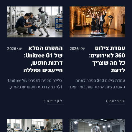
זה מתאים ומה חשוב לבדוק.
עמדת צילום
המפרט המלא
יולי 2026
יוני 2026
360 לאירועים:
של Unitree G1:
כל מה שצריך
דרגות חופש,
לדעת
חיישנים וסוללה
עמדת צילום 360 הפכה לאחת
צלילה טכנית למפרט של Unitree
האטרקציות המבוקשות באירועים
G1: כמה דרגות חופש יש באמת,
— אבל מה זה בעצם, למי זה
מה מערך החיישנים מסוגל לזהות,
מתאים ומה חשוב לבדוק לפני
כמה זמן הסוללה מחזיקה בפועל
לקריאה
לקריאה
שסוגרים? כל התשובות במדריך
— ומה כל זה אומר לפרויקט
אחד.
שלכם.