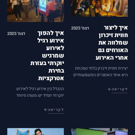
איך ליצור
דצמ׳ 2025
איך להפוך
דצמ׳ 2025
חווית זיכרון
אירוע רגיל
שמלווה את
לאירוע
האורחים גם
שמרגיש
אחרי האירוע
יוקרתי בעזרת
יצירת חווית זיכרון בלתי נשכחת
בחירת
היא אחד האתגרים המשמעותיים
אטרקציות
ביותר בכל אירוע. כאשר אנו
מתכננים אירוע, בין אם הוא
ההבדל בין אירוע רגיל לאירוע
לקריאה
חתונה, בר מצווה או אירוע עסקי,
יוקרתי תמיד יש משהו מיוחד
חשוב לנו שהאורחים שלנו יזכרו
באירועים שמצליחים להרגיש
את החוויה המיוחדת גם לאחר…
יוקרתיים. זה לא רק המקום או
לקריאה
האוכל, אלא גם האווירה והתחושה
שהאורחים חווים. בחירת
אטרקציות נכונה יכולה להיות