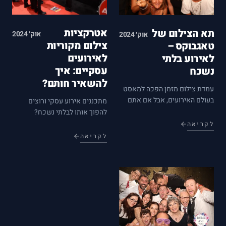
אטרקציות
תא הצילום של
אוק׳ 2024
אוק׳ 2024
צילום מקוריות
טאגבוקס –
לאירועים
לאירוע בלתי
עסקיים: איך
נשכח
להשאיר חותם?
עמדת צילום מזמן הפכה למאסט
בעולם האירועים, אבל אם אתם
מתכננים אירוע עסקי ורוצים
רוצים להפוך את האירוע שלכם
להפוך אותו לבלתי נשכח?
לבלתי נשכח, כדאי שתכוונו גבוה
אטרקציית צילום לאירוע היא ללא
לקריאה
– החליפו את צלם המגנטים
ספק הפתרון המושלם. איך
לקריאה
המסורתי בתא צילום אקסקלוסיבי
בוחרים את האטרקציה המושלמת
עם טכנולוגיה שתשאיר את
וכיצד אפשר למנף אותה ולשלב
האורחים שלכם…
אותה כמהלך שיווקי שישאיר את
המותג שלכם…