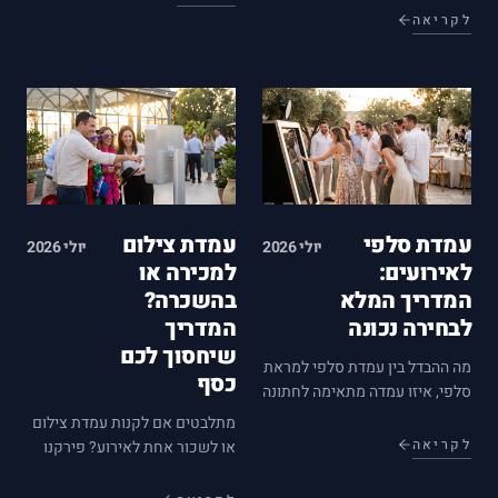
צילום מודרניות, עם טיפים
בסימולציה, מה קיבלנו מהיצרן
לקריאה
מהשטח שיעזרו לכם להחליט.
ומה נאלצנו לבנות בעצמנו.
עמדת סלפי
עמדת צילום
יולי 2026
יולי 2026
לאירועים:
למכירה או
המדריך המלא
בהשכרה?
לבחירה נכונה
המדריך
שיחסוך לכם
מה ההבדל בין עמדת סלפי למראת
כסף
סלפי, איזו עמדה מתאימה לחתונה
ואיזו לאירוע חברה, ואיפה כדאי
מתלבטים אם לקנות עמדת צילום
למקם אותה? כל מה שלמדנו
לקריאה
או לשכור אחת לאירוע? פירקנו
ממאות אירועים — במאמר אחד.
את המספרים האמיתיים — עלויות
רכישה, תחזוקה נסתרת ונקודת