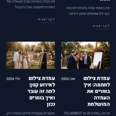
מה קורה בשניות שבין השאלה של
האורח לתשובה של הרובוט?
מה באמת קורה מתחת למכסה
צוללים לזיהוי דיבור בעברית, מודל
כש-Unitree G1 סופג דחיפה
השפה שמאחורי התשובות והקול
וממשיך לעמוד? צלילה לבקרת
לקריאה
שיוצא בסוף — כולל האילוצים
שיווי המשקל: חיישנים, למידת
לקריאה
האמיתיים של סביבת אירוע
חיזוק, אסטרטגיות התאוששות —
רועשת.
וגם הגבולות שחשוב להכיר לפני
פיילוט או צילומים.
עמדת צילום
עמדת צילום
אוג׳ 2026
יולי 2026
לחתונה: איך
לאירוע קטן:
בוחרים את
למה זה עובד
העמדה
ואיך בוחרים
המושלמת
נכון
מראה, עמדת AI או GLAMBOT?
חושבים שעמדת צילום שמורה רק