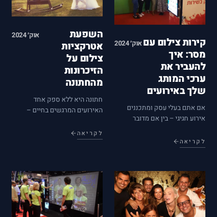
השפעת
אוק׳ 2024
קירות צילום עם
אוק׳ 2024
אטרקציות
מסר: איך
צילום על
להעביר את
הזיכרונות
ערכי המותג
מהחתונה
שלך באירועים
חתונה היא ללא ספק אחד
אם אתם בעלי עסק ומתכננים
האירועים המרגשים בחיים –
אירוע חגיגי – בין אם מדובר
מדובר ביום מיוחד בו אתם הופכים
בהשקת מוצר חדש, גיוס
לאחד ומקדשים זה את זו לנגד
לקריאה
משקיעים או אירוע חברה
עיניהם האוהבות של היקרים
לקריאה
המוקדש לעובדים המסורים –
והיקרות שלכם. מה שלא תעשו,
קירות צילום ממותגים הם המפתח
הרגעים הקסומים הללו יהפכו
להשארת רושם חזק בקרב
לזיכרון מיוחד…
המשתתפים וכן לאפשר להם
להיות…