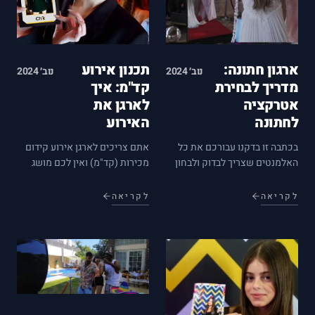
ארגון חתונה:
תכנון אירוע
נוב׳ 2024
נוב׳ 2024
מדריך לבחירת
קד"מ: איך
אטרקציה
לארגן את
לחתונה
האירוע
בכתבה זו בדקנו עבורכם את כל
אתם צריכים לארגן אירוע קידום
האלמנטים שצריך לבדוק ולבחון
מכירות (קד"מ) ואין לכם מושג
לפני שבוחרים אטרקציית צילום
מהיכן להתחיל? הנה מספר טיפים
בשלב ארגון החתונה. כאשר אתם
שאנחנו מקווים שיסייעו לכם
לקריאה
לקריאה
נמצאים בשיא התהליך של תכנון
לקבל החלטות נבונות שעשויות
חתונה, ובחרתם אולם ודי ג'י ואולי
להפוך את האירוע לממוקד, חוויתי
גם צלם, הגיע הזמן לחשוב על…
ומוצלח יותר. תכנון אירוע קד"מ…