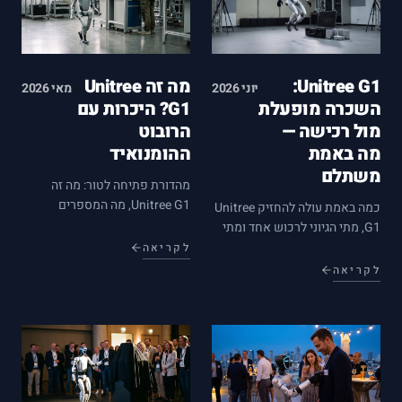
Unitree G1:
מה זה Unitree
יוני 2026
מאי 2026
השכרה מופעלת
G1? היכרות עם
מול רכישה —
הרובוט
מה באמת
ההומנואיד
משתלם
מהדורת פתיחה לטור: מה זה
Unitree G1, מה המספרים
כמה באמת עולה להחזיק Unitree
שמאחורי הרובוט ההומנואיד
G1, מתי הגיוני לרכוש אחד ומתי
הנגיש בעולם, מה שכבת התוכנה
עדיף לעבוד עם רובוט הומנואיד
לקריאה
שאנחנו מפתחים מעליו — ולמי
מופעל לפרויקט? ניתוח עלויות
לקריאה
הפלטפורמה מתאימה בישראל.
ואילוצים מהשטח.