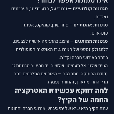
אילו סגנונות אפשר לבחור?
סגנונות קולנועיים
— גיבורי על, מדע בדיוני, מערבונים
ואגדות.
סגנונות אמנותיים
— ציור שמן, קומיקס, אנימה,
פופ-ארט.
סגנונות ממותגים
— עיצוב בהתאמה אישית לצבעים,
ללוגו ולקונספט של האירוע. זו האופציה הפופולרית
ביותר באירועי חברה וקד"מ.
הטיפ שלנו: אל תעמיסו. שלושה עד חמישה סגנונות זו
נקודת המתוקה. יותר מזה — האורחים מתלבטים יותר
מדי, התור מתארך, והחוויה נפגעת.
למה דווקא עכשיו זו האטרקציה
החמה של הקיץ?
עונת הקיץ היא שיא של ימי גיבוש, אירועי חברה וחתונות,