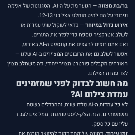
בר/בת מצווה
— הנוער מת על ה-AI. הסגנונות של אנימה
וגיבורי על הם להיט מוחלט אצל בני 12-13.
אירוע גדול במיוחד
— כדאי לשקול שתי עמדות או
לשלב אטרקציה נוספת כדי לפזר את התורים.
ואם אתם רוצים להעצים את קונספט ה-AI באירוע,
אפשר לשלב גם את
הרובוטים המציירים ב-AI
שלנו —
האורחים מקבלים פורטרט מצויר ייחודי, וזה משתלב מצוין
לצד עמדת הצילום.
מה חשוב לבדוק לפני שמזמינים
עמדת צילום AI?
לא כל עמדות ה-AI נולדו שוות, וההבדלים בשטח
משמעותיים. הנה הצ'ק-ליסט שאנחנו ממליצים לעבור
עליו עם כל ספק:
זמן עיבוד.
תמונה שלוקחת דקות להיווצר הורגת את