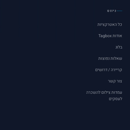
ניווט
כל האטרקציות
עמדת צילום RETRO
מראת צילום RETRO
אודות Tagbox
עמדת צילום STUDIO
מראת צילום TOWER
בלוג
עמדת צילום AI
מראת צילום ק
שאלות נפוצות
עמדת צילום 180
קריירה / דרושים
צור קשר
עמדות צילום להשכרה
לעסקים