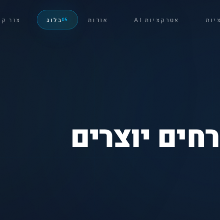
יות
אטרקציות AI
אודות
בלוג
צור ק
05
חים יוצרים