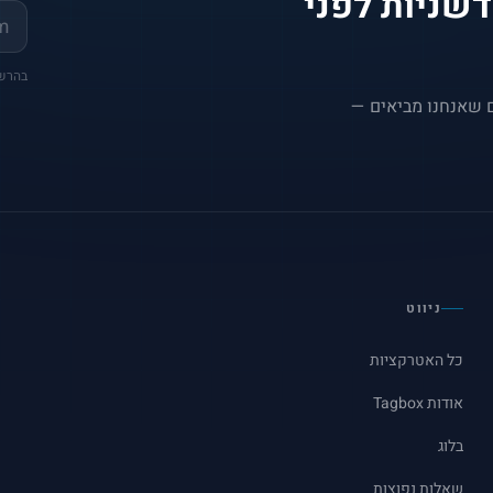
שניות לפני
בהרשמה את
ם שאנחנו מביאים —
ניווט
כל האטרקציות
עמדת צילום RETRO
מראת צילום RETRO
אודות Tagbox
עמדת צילום STUDIO
מראת צילום TOWER
בלוג
עמדת צילום AI
מראת צילום ק
שאלות נפוצות