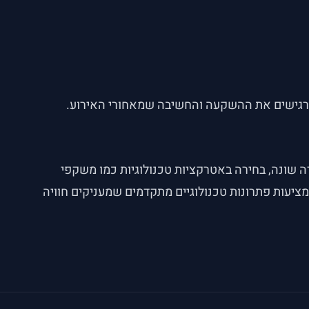
 מרגישים את ההשקעה והחשיבה שמאחורי האירוע.
רה שונה, בחירה באטרקציות טכנולוגיות כמו משקפי
יאות מדומה או עמדות אינטראקטיביות יכולה להיות שינוי מרענן ולהביא את האירוע לרמה אחרת. חברות כמו Tagbox מציעות פתרונות טכנולוגיים מתקדמים שמעניקים חוויה