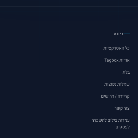
ניווט
כל האטרקציות
עמדת צילום RETRO
מראת צילום RETRO
אודות Tagbox
עמדת צילום STUDIO
מראת צילום TOWER
בלוג
עמדת צילום AI
מראת צילום ק
שאלות נפוצות
עמדת צילום 180
קריירה / דרושים
צור קשר
עמדות צילום להשכרה
לעסקים