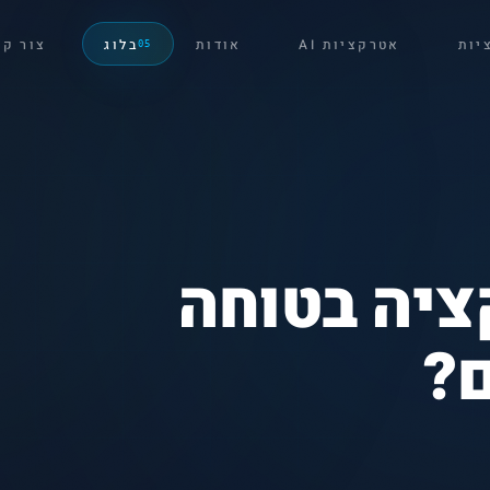
יות
אטרקציות AI
אודות
בלוג
צור ק
05
ציה בטוחה
ם?